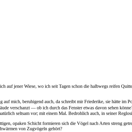
 ich auf jener Wiese, wo ich seit Tagen schon die halbwegs reifen Quitte
auf mich, beruhigend auch, da schreibt mir Friederike, sie hätte im Pol
äude verschanzt — ob ich durch das Fenster etwas davon sehen könne? J
türlich seltsam vor; mit einem Mal. Bedrohlich auch, in seiner Reglosigk
igen, opaken Schicht formieren sich die Vögel nach Arten streng getr
 Schwärmen von Zugvögeln gehört?