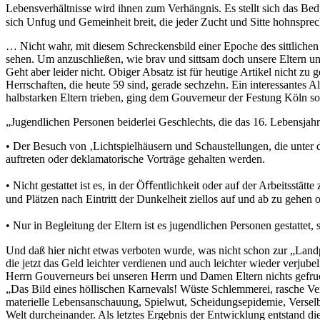
Lebensverhältnisse wird ihnen zum Verhängnis. Es stellt sich das B
sich Unfug und Gemeinheit breit, die jeder Zucht und Sitte hohnspr
… Nicht wahr, mit diesem Schreckensbild einer Epoche des sittlichen Ve
sehen. Um anzuschließen, wie brav und sittsam doch unsere Eltern un
Geht aber leider nicht. Obiger Absatz ist für heutige Artikel nicht z
Herrschaften, die heute 59 sind, gerade sechzehn. Ein interessantes 
halbstarken Eltern trieben, ging dem Gouverneur der Festung Köln so 
„Jugendlichen Personen beiderlei Geschlechts, die das 16. Lebensjahr 
• Der Besuch von ‚Lichtspielhäusern und Schaustellungen, die unter d
auftreten oder deklamatorische Vorträge gehalten werden.
• Nicht gestattet ist es, in der Öﬀentlichkeit oder auf der Arbeitsstä
und Plätzen nach Eintritt der Dunkelheit ziellos auf und ab zu gehen 
• Nur in Begleitung der Eltern ist es jugendlichen Personen gestatte
Und daß hier nicht etwas verboten wurde, was nicht schon zur „Land
die jetzt das Geld leichter verdienen und auch leichter wieder ver
Herrn Gouverneurs bei unseren Herrn und Damen Eltern nichts gefrucht
„Das Bild eines höllischen Karnevals! Wüste Schlemmerei, rasche V
materielle Lebensanschauung, Spielwut, Scheidungsepidemie, Verselbs
Welt durcheinander. Als letztes Ergebnis der Entwicklung entstand die