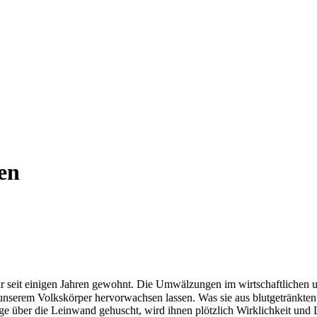
en
seit einigen Jahren gewohnt. Die Umwälzungen im wirtschaftlichen un
 an unserem Volkskörper hervorwachsen lassen. Was sie aus blutgetränk
Auge über die Leinwand gehuscht, wird ihnen plötzlich Wirklichkeit un