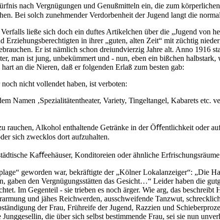
edürfnis nach Vergnügungen und Genußmitteln ein, die zum körperliche
echen. Bei solch zunehmender Verdorbenheit der Jugend langt die norm
rfalls ließe sich doch ein duftes Artikelchen über die „Jugend von heut
d Erziehungsberechtigten in ihrer „guten, alten Zeit“ mit züchtig nie
u gebrauchen. Er ist nämlich schon dreiundvierzig Jahre alt. Anno 1916 
Alter, man ist jung, unbekümmert und - nun, eben ein bißchen halbstar
hart an die Nieren, daß er folgenden Erlaß zum besten gab:
noch nicht vollendet haben, ist verboten:
em Namen ‚Spezialitätentheater, Variety, Tingeltangel, Kabarets etc. v
tte zu rauchen, Alkohol enthaltende Getränke in der Öﬀentlichkeit oder a
oder sich zwecklos dort aufzuhalten.
t, städtische Kaﬀeehäuser, Konditoreien oder ähnliche Erfrischungsräu
plage“ geworden war, bekräftigte der „Kölner Lokalanzeiger“: „Die Ha
jubeln, gaben den Vergnügungsstätten das Gesicht…“ Leider haben die 
et. Im Gegenteil - sie trieben es noch ärger. Wie arg, das beschreibt H
erarmung und jähes Reichwerden, ausschweifende Tanzwut, schrecklic
tändigung der Frau, Frühreife der Jugend, Razzien und Schieberprozes
 Junggesellin, die über sich selbst bestimmende Frau, sei sie nun unverh