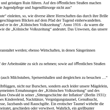
n und geistigen Ruin führen. Auf den öﬀentlichen Straßen machen
ale Jugendpﬂege und Jugendfürsorge nicht aus“
e“ einleiten, so, wie diverse ältere Herrschaften das durch ihre Brille
dergeschlagenen Blicken auf dem Pfad der Tugend einherwandelten.
stand er in der „Kölnischen Volkszeitung“. Anno 1916 - da waren die
k, wie die „Kölnische Volkszeitung“ andeutet. Das Unwesen, das unsere
eranstaltet werden; ebenso Wirtschaften, in denen Sängerinnen
uf der Arbeitsstätte zu sich zu nehmen; sowie auf öﬀentlichen Straßen
me (auch Milchstuben, Speiseeishallen und dergleichen zu besuchen …“
lbﬂüggen, nicht nur Burschen, sondern auch leider unsere Mägdelein,
gutgemeinten Ermahnungen der „Kölnischen Volkszeitung“ und des
ans Ostwald in seiner „Sittengeschichte der Inﬂation“ (Berlin 1931):
hes Kinderelend, Nackttänze, Vergnügungstaumel, Genußsucht,
se, Jazzbands und Rauschgifte. Ein erotischer Taumel wirbelte die
eiratet, geschieden oder verwitwet. Wahrlich, ein grellbunter